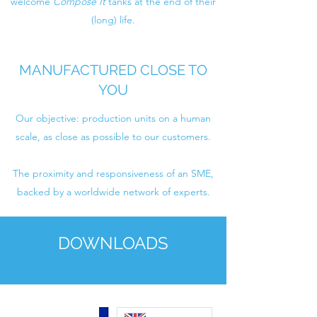
welcome
Compose It
tanks at the end of their
(long) life.
MANUFACTURED CLOSE TO
YOU
Our objective: production units on a human
scale, as close as possible to our customers.
The proximity and responsiveness of an SME,
backed by a worldwide network of experts.
DOWNLOADS