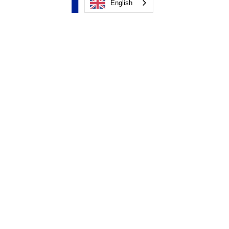
English
PRODUCT SHEET
Download
PRODUCT SHEET
Download