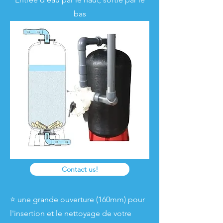
bas
Contact us!
⭐ une grande ouverture (160mm) pour
l'insertion et le nettoyage de votre